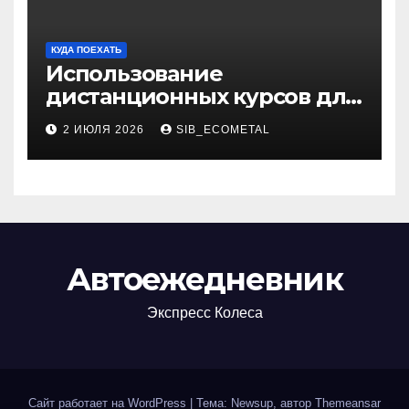
КУДА ПОЕХАТЬ
Использование
дистанционных курсов для
изучения актуальных
2 ИЮЛЯ 2026
SIB_ECOMETAL
специальностей
Автоежедневник
Экспресс Колеса
Сайт работает на WordPress
|
Тема: Newsup, автор
Themeansar