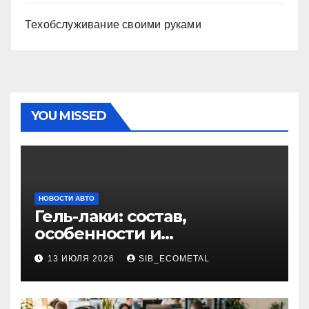
Техобслуживание своими руками
YOU MISSED
НОВОСТИ АВТО
Гель-лаки: состав,
особенности и
применение в маникюре
13 ИЮЛЯ 2026
SIB_ECOMETAL