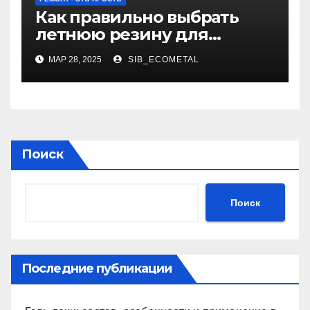
Как правильно выбрать
летнюю резину для
машины?
МАР 28, 2025
SIB_ECOMETAL
Поиск
Поиск
Последние публикации