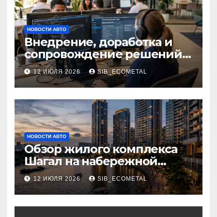
НОВОСТИ АВТО
Внедрение, доработка и
сопровождение решений
на платформе 1С
12 ИЮЛЯ 2026
SIB_ECOMETAL
НОВОСТИ АВТО
Обзор жилого комплекса
Шагал на набережной
Марка Шагала
12 ИЮЛЯ 2026
SIB_ECOMETAL