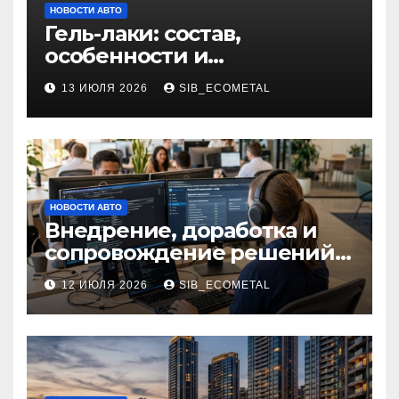
НОВОСТИ АВТО
Гель-лаки: состав,
особенности и
применение в маникюре
13 ИЮЛЯ 2026
SIB_ECOMETAL
НОВОСТИ АВТО
Внедрение, доработка и
сопровождение решений
на платформе 1С
12 ИЮЛЯ 2026
SIB_ECOMETAL