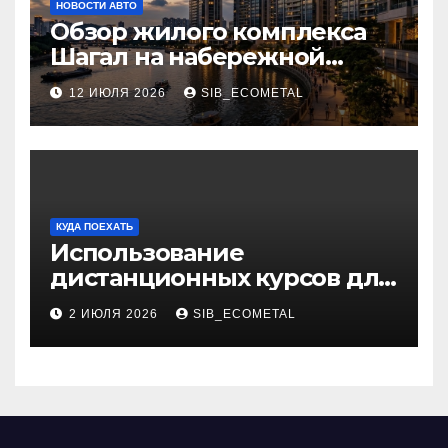
НОВОСТИ АВТО
Обзор жилого комплекса
Шагал на набережной
Марка Шагала
12 ИЮЛЯ 2026
SIB_ECOMETAL
КУДА ПОЕХАТЬ
Использование
дистанционных курсов для
изучения актуальных
2 ИЮЛЯ 2026
SIB_ECOMETAL
специальностей