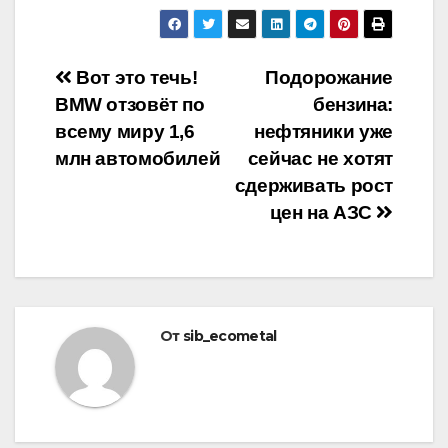
Навигация
Вот это течь!
Подорожание
BMW отзовёт по
бензина:
по
всему миру 1,6
нефтяники уже
записям
млн автомобилей
сейчас не хотят
сдерживать рост
цен на АЗС
От
sib_ecometal