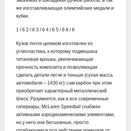
эмблемах и шильдиках ручной работы, а так
же изготавливающая олимпийские медали и
кубки.
1
/ 6
2
/ 6
3
/ 6
4
/ 6
5
/ 6
6
/ 6
Кузов почти целиком изготовлен из
углепластика, к которому подмешана
титановая крошка, увеличивающая
прочность композита и позволяющая
сделать детали легче и тоньше (сухая масса
автомобиля – 1430 кг); сам карбон при этом
приобретает характерный металлический
блеск. Разумеется, как и все современные
гиперкары, McLaren Speedtail снабжен
активными аэродинамическими элементами,
но у него они бесшовные, просто
отгибающиеся под действием приводов от