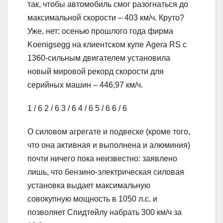
так, чтобы автомобиль смог разогнаться до
максимальной скорости – 403 км/ч. Круто?
Уже, нет: осенью прошлого года фирма
Koenigsegg на клиентском купе Agera RS с
1360-сильным двигателем установила
новый мировой рекорд скорости для
серийных машин – 446,97 км/ч.
1
/ 6
2
/ 6
3
/ 6
4
/ 6
5
/ 6
6
/ 6
О силовом агрегате и подвеске (кроме того,
что она активная и выполнена и алюминия)
почти ничего пока неизвестно: заявлено
лишь, что бензино-электрическая силовая
установка выдает максимальную
совокупную мощность в 1050 л.с. и
позволяет Спидтейлу набрать 300 км/ч за