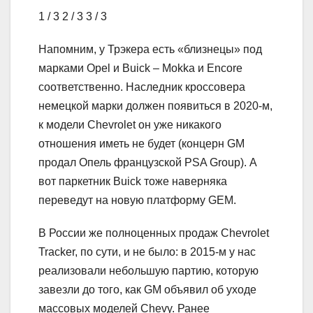
1
/ 3
2
/ 3
3
/ 3
Напомним, у Трэкера есть «близнецы» под
марками Opel и Buick – Mokka и Encore
соответственно. Наследник кроссовера
немецкой марки должен появиться в 2020-м,
к модели Chevrolet он уже никакого
отношения иметь не будет (концерн GM
продал Опель французской PSA Group). А
вот паркетник Buick тоже наверняка
переведут на новую платформу GEM.
В России же полноценных продаж Chevrolet
Tracker, по сути, и не было: в 2015-м у нас
реализовали небольшую партию, которую
завезли до того, как GM объявил об уходе
массовых моделей Chevy. Ранее