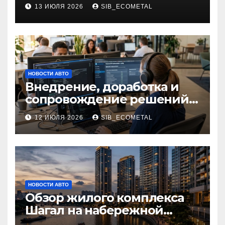
применение в маникюре
13 ИЮЛЯ 2026
SIB_ECOMETAL
НОВОСТИ АВТО
Внедрение, доработка и
сопровождение решений
на платформе 1С
12 ИЮЛЯ 2026
SIB_ECOMETAL
НОВОСТИ АВТО
Обзор жилого комплекса
Шагал на набережной
Марка Шагала