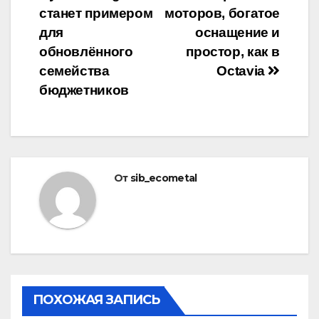
по
станет примером
моторов, богатое
записям
для
оснащение и
обновлённого
простор, как в
семейства
Octavia
бюджетников
От
sib_ecometal
ПОХОЖАЯ ЗАПИСЬ