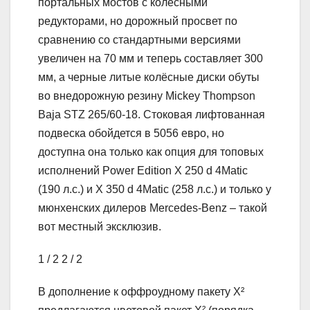
портальных мостов с колёсными
редукторами, но дорожный просвет по
сравнению со стандартными версиями
увеличен на 70 мм и теперь составляет 300
мм, а черные литые колёсные диски обуты
во внедорожную резину Mickey Thompson
Baja STZ 265/60-18. Стоковая лифтованная
подвеска обойдется в 5056 евро, но
доступна она только как опция для топовых
исполнений Power Edition X 250 d 4Matic
(190 л.с.) и X 350 d 4Matic (258 л.с.) и только у
мюнхенских дилеров Mercedes-Benz – такой
вот местный эксклюзив.
1
/ 2
2
/ 2
В дополнение к оффроудному пакету X²