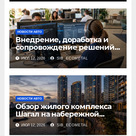
НОВОСТИ АВТО
Внедрение, доработка и
сопровождение решений
на платформе 1С
ИЮЛ 12, 2026
SIB_ECOMETAL
НОВОСТИ АВТО
Обзор жилого комплекса
Шагал на набережной
Марка Шагала
ИЮЛ 12, 2026
SIB_ECOMETAL