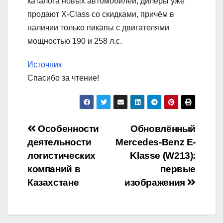
каталога новых автомобилей, дилеры уже
продают X-Class со скидками, причём в
наличии только пикапы с двигателями
мощностью 190 и 258 л.с.
Источник
Спасибо за чтение!
Навигация
Особенности
Обновлённый
деятельности
Mercedes-Benz E-
по
логистических
Klasse (W213):
записям
компаний в
первые
Казахстане
изображения