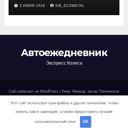
изучения актуальных
2 ИЮЛЯ 2026
SIB_ECOMETAL
специальностей
Автоежедневник
Экспресс Колеса
Сайт работает на WordPress
|
Тема: Newsup, автор
Themeansar
Этот сайт использует куки-файлы и другие технологии, чтобы
Home
Авторам и правообладателям
Карта сайта
помочь вам в навигации, а также предоставить лучший
Политика конфиденциальности
пользовательский опыт.
OK