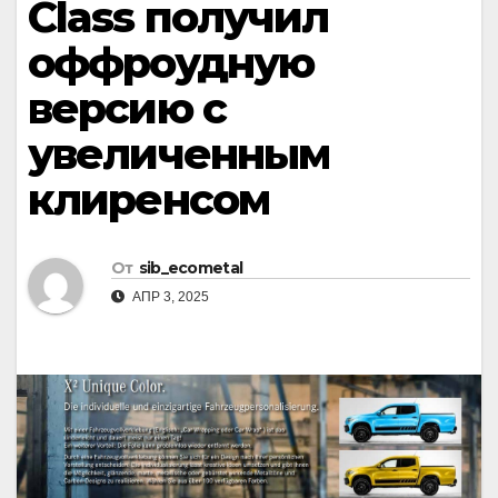
Class получил
оффроудную
версию с
увеличенным
клиренсом
От
sib_ecometal
АПР 3, 2025