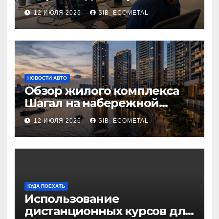
на платформе 1С
12 ИЮЛЯ 2026
SIB_ECOMETAL
НОВОСТИ АВТО
Обзор жилого комплекса
Шагал на набережной
Марка Шагала
12 ИЮЛЯ 2026
SIB_ECOMETAL
КУДА ПОЕХАТЬ
Использование
дистанционных курсов для