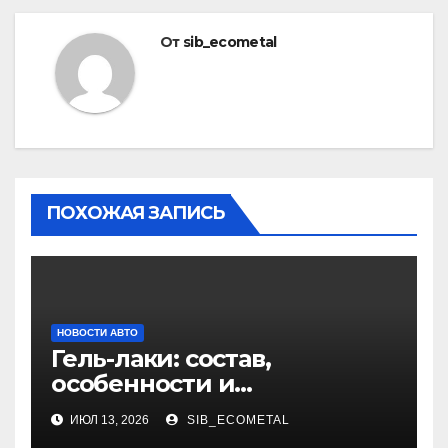
От
sib_ecometal
ПОХОЖАЯ ЗАПИСЬ
НОВОСТИ АВТО
Гель-лаки: состав,
особенности и
применение в маникюре
ИЮЛ 13, 2026
SIB_ECOMETAL