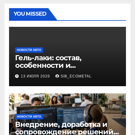
YOU MISSED
НОВОСТИ АВТО
Гель-лаки: состав,
особенности и
применение в маникюре
13 ИЮЛЯ 2026
SIB_ECOMETAL
НОВОСТИ АВТО
Внедрение, доработка и
сопровождение решений