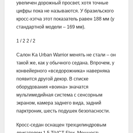
увеличен дорожный просвет, хотя точные
цифры пока не называются. У бразильского
кросс-хэтча этот показатель равен 188 мм (у
стандартной модели – 169 мм).
1
/ 2
2
/ 2
Салон Ka Urban Warrior менять не стали – он
такой же, как у обычного седана. Впрочем, у
конвейерного «вседорожника» наверняка
появится другой декор. В списке
оборудования «воина» значатся
мультимедийная система с сенсорным
экраном, камера заднего вида, задний
парктроник, шесть подушек безопасности.
Кросс-седан оснащен трехцилиндровым
двигателем 1.5 TiVCT Flex. Мощность