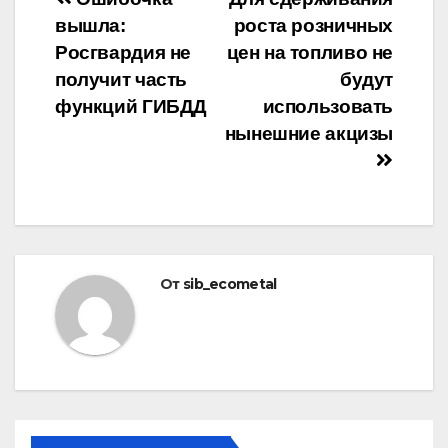
Навигация
вышла:
роста розничных
по
Росгвардия не
цен на топливо не
записям
получит часть
будут
функций ГИБДД
использовать
нынешние акцизы
От
sib_ecometal