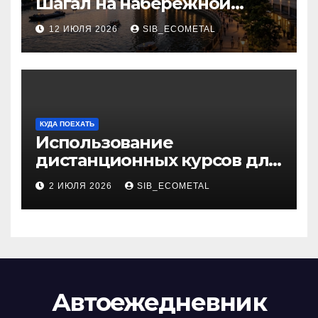
Шагал на набережной
Марка Шагала
12 ИЮЛЯ 2026
SIB_ECOMETAL
КУДА ПОЕХАТЬ
Использование
дистанционных курсов для
изучения актуальных
2 ИЮЛЯ 2026
SIB_ECOMETAL
специальностей
Автоежедневник