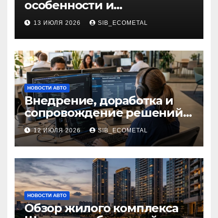
особенности и
применение в маникюре
13 ИЮЛЯ 2026
SIB_ECOMETAL
НОВОСТИ АВТО
Внедрение, доработка и
сопровождение решений
на платформе 1С
12 ИЮЛЯ 2026
SIB_ECOMETAL
НОВОСТИ АВТО
Обзор жилого комплекса