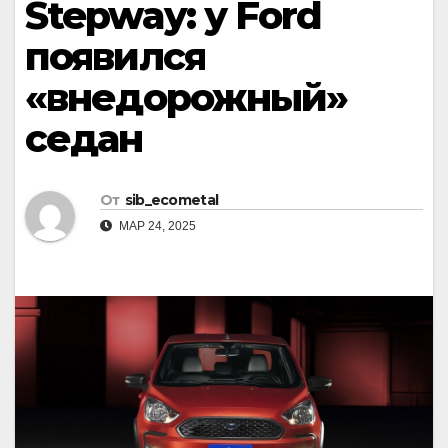
Stepway: у Ford
появился
«внедорожный»
седан
От
sib_ecometal
МАР 24, 2025