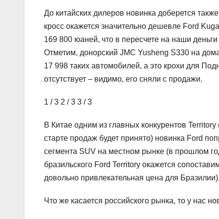
До китайских дилеров новинка доберется также 
кросс окажется значительно дешевле Ford Kug
169 800 юаней, что в пересчете на наши деньги
Отметим, донорский JMC Yusheng S330 на дом
17 998 таких автомобилей, а это крохи для По
отсутствует – видимо, его сняли с продажи.
1
/ 3
2
/ 3
3
/ 3
В Китае одним из главных конкурентов Territory
старте продаж будет принято) новинка Ford по
сегмента SUV на местном рынке (в прошлом год
бразильского Ford Territory окажется сопостави
довольно привлекательная цена для Бразилии)
Что же касается российского рынка, то у нас н