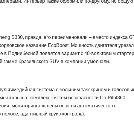
бамперами. Интерьер также оформили по-другому, но общую
sheng S330, правда, его переименовали – вместо индекса G
фордовское название EcoBoost. Мощность двигателя урезал
зже в Поднебесной появятся вариант с 48-вольтовым стартер
й гамме бразильского SUV в компании умолчали.
я: мультимедийная система с большим тачскрином и голосов
мная крыша, комплекс систем безопасности Co-Pilot360
ения, мониторинга «слепых» зон и автоматического
 полосе, адаптивный круиз-контроль).