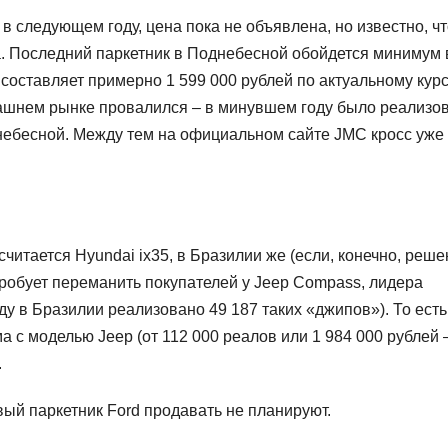
в следующем году, цена пока не объявлена, но известно, ч
a. Последний паркетник в Поднебесной обойдется минимум 
 составляет примерно 1 599 000 рублей по актуальному курс
ашнем рынке провалился – в минувшем году было реализо
днебесной. Между тем на официальном сайте JMC кросс уже
 считается Hyundai ix35, в Бразилии же (если, конечно, реше
пробует переманить покупателей у Jeep Compass, лидера
у в Бразилии реализовано 49 187 таких «джипов»). То есть
ма с моделью Jeep (от 112 000 реалов или 1 984 000 рублей 
.
овый паркетник Ford продавать не планируют.