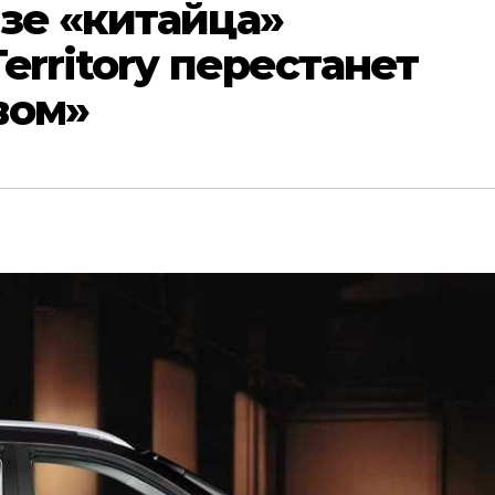
зе «китайца»
erritory перестанет
вом»