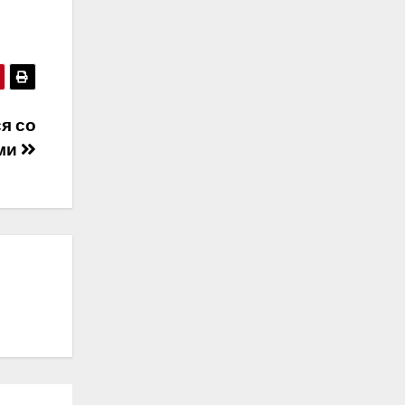
я со
ами