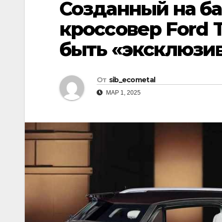
Созданный на ба
р
l
а
кроссовер Ford T
a
в
быть «эксклюзи
s
и
s
т
n
От
sib_ecometal
ь
i
МАР 1, 2025
k
i