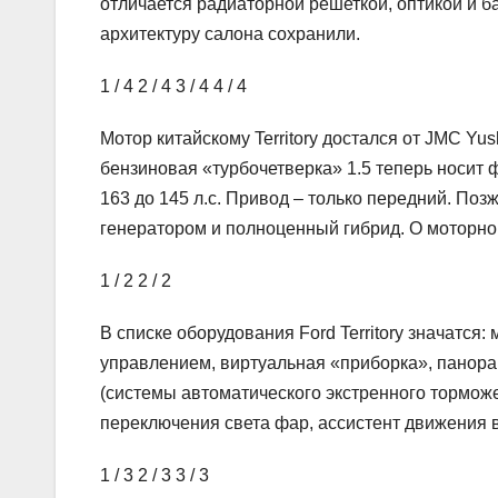
отличается радиаторной решеткой, оптикой и 
архитектуру салона сохранили.
1
/ 4
2
/ 4
3
/ 4
4
/ 4
Мотор китайскому Territory достался от JMC Yu
бензиновая «турбочетверка» 1.5 теперь носит 
163 до 145 л.с. Привод – только передний. По
генератором и полноценный гибрид. О моторно
1
/ 2
2
/ 2
В списке оборудования Ford Territory значатс
управлением, виртуальная «приборка», панора
(системы автоматического экстренного тормож
переключения света фар, ассистент движения в
1
/ 3
2
/ 3
3
/ 3