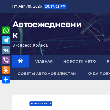
Перейти
Пт. Авг 7th, 2026
10:37:03 PM
к
содержимому
Автоежедневни
к
W
Экспресс Колеса
h
T
a
e
V
ГЛАВНАЯ
НОВОСТИ АВТО
Р
t
l
K
V
s
e
СОВЕТЫ АВТОМОБИЛИСТАМ
КУДА ПОЕ
i
A
O
g
b
p
d
r
О
e
p
n
a
т
r
o
m
п
НОВОСТИ АВТО
k