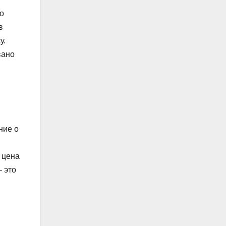
то
в
у.
вано
ние о
 цена
– это