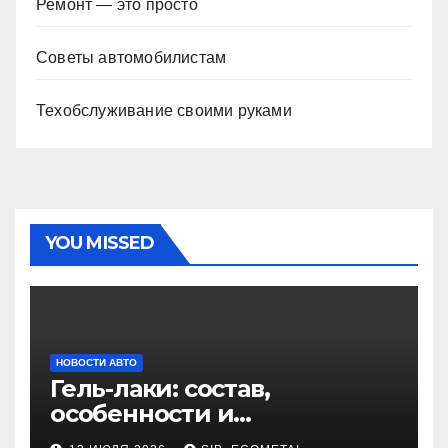
Ремонт — это просто
Советы автомобилистам
Техобслуживание своими руками
YOU MISSED
НОВОСТИ АВТО
Гель-лаки: состав,
особенности и
применение в маникюре