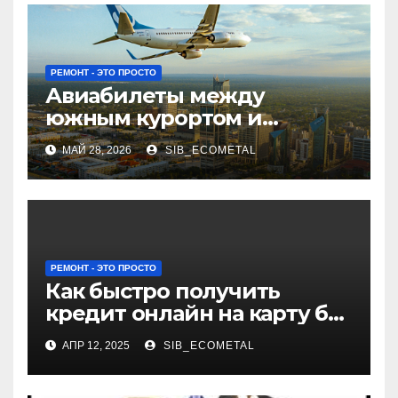
РЕМОНТ - ЭТО ПРОСТО
Авиабилеты между
южным курортом и
северным мегаполисом:
МАЙ 28, 2026
SIB_ECOMETAL
расписание и варианты
перелетов
РЕМОНТ - ЭТО ПРОСТО
Как быстро получить
кредит онлайн на карту без
отказа
АПР 12, 2025
SIB_ECOMETAL