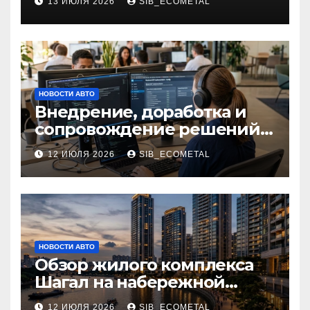
13 ИЮЛЯ 2026
SIB_ECOMETAL
НОВОСТИ АВТО
Внедрение, доработка и
сопровождение решений
на платформе 1С
12 ИЮЛЯ 2026
SIB_ECOMETAL
НОВОСТИ АВТО
Обзор жилого комплекса
Шагал на набережной
Марка Шагала
12 ИЮЛЯ 2026
SIB_ECOMETAL