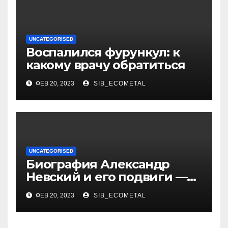
Александра
UNCATEGORISED
Воспалился фурункул: к
какому врачу обратиться
ФЕВ 20, 2023
SIB_ECOMETAL
UNCATEGORISED
Биография Александр
Невский и его подвиги —
история жизни великого
ФЕВ 20, 2023
SIB_ECOMETAL
князя, защитника Руси