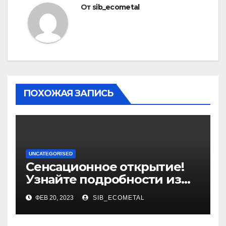
От
sib_ecometal
ПОХОЖАЯ ЗАПИСЬ
UNCATEGORISED
Сенсационное открытие!
Узнайте подробности из
биографии и уникальные
ФЕВ 20, 2023
SIB_ECOMETAL
достижения выдающегося
политолога Сосновского