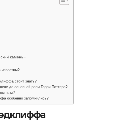
ский камень»
 известны?
клиффа стоит знать?
ене до основной роли Гарри Поттера?
вестным?
ффа особенно запомнились?
Рэдклиффа