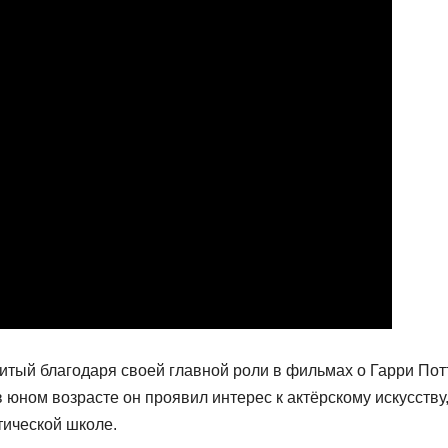
нитый благодаря своей главной роли в фильмах о Гарри Пот
 юном возрасте он проявил интерес к актёрскому искусству
тической школе.