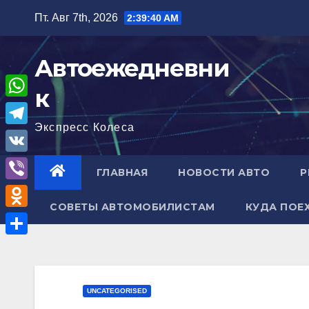
Перейти
Пт. Авг 7th, 2026
2:39:41 AM
к
содержимому
Автоежедневни
к
W
Экспресс Колеса
h
T
a
e
V
ГЛАВНАЯ
НОВОСТИ АВТО
Р
t
l
K
V
s
e
СОВЕТЫ АВТОМОБИЛИСТАМ
КУДА ПОЕ
i
A
O
g
b
p
d
r
О
e
p
n
a
т
r
o
m
п
UNCATEGORISED
k