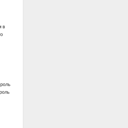
м в
то
 роль
 роль