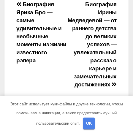
Навигация
Биография
Биография
Ярика Бро —
Ирины
по
самые
Медведевой — от
записям
удивительные и
раннего детства
необычные
до великих
моменты из жизни
успехов —
известного
увлекательный
рэпера
рассказ о
карьере и
замечательных
достижениях
Этот сайт использует куки-файлы и другие технологии, чтобы
помочь вам в навигации, а также предоставить лучший
От
sib_ecometal
пользовательский опыт.
OK