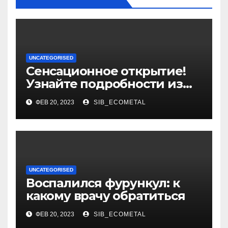
UNCATEGORISED
Сенсационное открытие!
Узнайте подробности из
биографии и уникальные
ФЕВ 20, 2023
SIB_ECOMETAL
достижения выдающегося
политолога Сосновского
Александра
UNCATEGORISED
Воспалился фурункул: к
какому врачу обратиться
ФЕВ 20, 2023
SIB_ECOMETAL