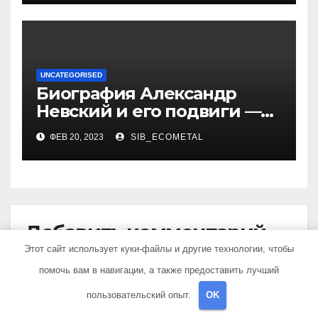
UNCATEGORISED
Биография Александр
Невский и его подвиги —
история жизни великого
ФЕВ 20, 2023
SIB_ECOMETAL
князя, защитника Руси
Добавить комментарий
Этот сайт использует куки-файлы и другие технологии, чтобы
помочь вам в навигации, а также предоставить лучший
Для отправки комментария вам необходимо
авторизоваться
.
пользовательский опыт.
OK