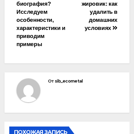
биография?
жировик: как
по
Исследуем
удалить в
записям
особенности,
домашних
характеристики и
условиях
приводим
примеры
От
sib_ecometal
ПОХОЖАЯ ЗАПИСЬ