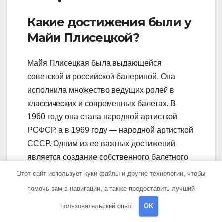
Какие достижения были у
Майи Плисецкой?
Майя Плисецкая была выдающейся
советской и российской балериной. Она
исполнила множество ведущих ролей в
классических и современных балетах. В
1960 году она стала народной артисткой
РСФСР, а в 1969 году — народной артисткой
СССР. Одним из ее важных достижений
является создание собственного балетного
театра — Театра классического балета Майи
Этот сайт использует куки-файлы и другие технологии, чтобы
Плисецкой.
помочь вам в навигации, а также предоставить лучший
Расскажите о ранней
пользовательский опыт.
OK