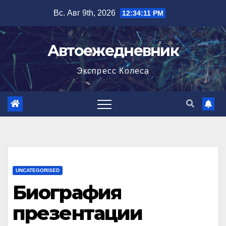
Перейти
Вс. Авг 9th, 2026
12:34:12 PM
к
содержимому
Автоежедневник
Экспресс Колеса
UNCATEGORISED
Биография
презентации