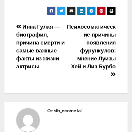
Навигация
Инна Гулая —
Психосоматическ
биография,
ие причины
по
причина смерти и
появления
записям
самые важные
фурункулов:
факты из жизни
мнение Луизы
актрисы
Хей и Лиз Бурбо
От
sib_ecometal