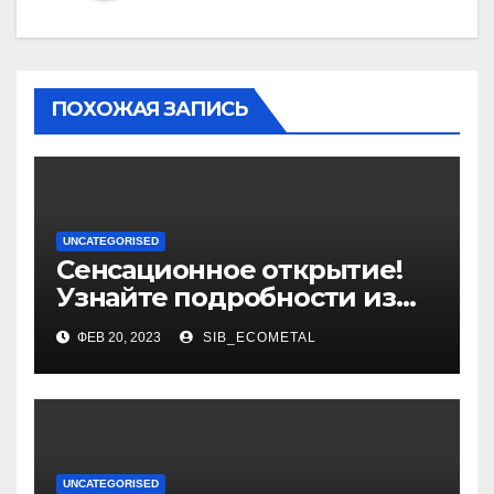
ПОХОЖАЯ ЗАПИСЬ
UNCATEGORISED
Сенсационное открытие!
Узнайте подробности из
биографии и уникальные
ФЕВ 20, 2023
SIB_ECOMETAL
достижения выдающегося
политолога Сосновского
Александра
UNCATEGORISED