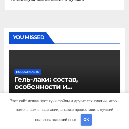
YOU MISSED
НОВОСТИ АВТО
Гель-лаки: состав,
особенности и
применение в маникюре
13 ИЮЛЯ 2026
SIB_ECOMETAL
Этот сайт использует куки-файлы и другие технологии, чтобы
помочь вам в навигации, а также предоставить лучший
пользовательский опыт.
OK