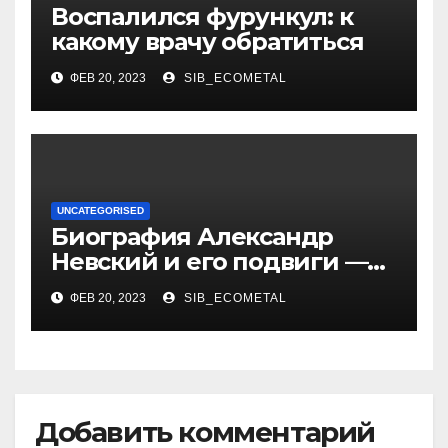
Воспалился фурункул: к
какому врачу обратиться
ФЕВ 20, 2023
SIB_ECOMETAL
UNCATEGORISED
Биография Александр
Невский и его подвиги —
история жизни великого
ФЕВ 20, 2023
SIB_ECOMETAL
князя, защитника Руси
Добавить комментарий