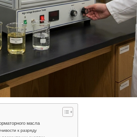
орматорного масла
чивости к разряду