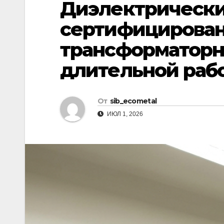
Диэлектрически
р
l
а
сертифицирова
a
в
трансформаторн
s
и
s
длительной раб
т
n
ь
i
От
sib_ecometal
k
ИЮЛ 1, 2026
i