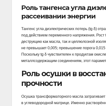
Роль тангенса угла диэл
рассеивании энергии
Тангенс угла диэлектрических потерь (tg δ) от
под действием переменного напряжения. Рост t
деструкцию как масла, так и целлюлозной изол
не превышает 0,005; превышение порога 0,015 
Поскольку tg δ чувствителен к продуктам окис
металлсодержащим соединениям, этот параметр
Роль осушки в восст
прочности
Осушка трансформаторного масла затрагивает 
в углеводородной матрице. Именно растворённ