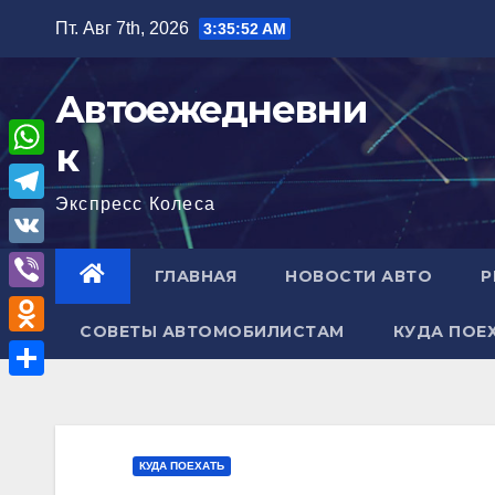
Перейти
Пт. Авг 7th, 2026
3:35:54 AM
к
содержимому
Автоежедневни
к
W
Экспресс Колеса
h
T
a
e
V
ГЛАВНАЯ
НОВОСТИ АВТО
Р
t
l
K
V
s
e
СОВЕТЫ АВТОМОБИЛИСТАМ
КУДА ПОЕ
i
A
O
g
b
p
d
r
О
e
p
n
a
т
r
o
m
п
КУДА ПОЕХАТЬ
k