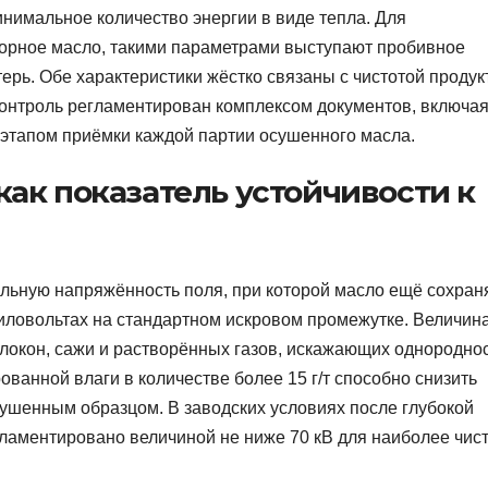
инимальное количество энергии в виде тепла. Для
торное масло, такими параметрами выступают пробивное
ерь. Обе характеристики жёстко связаны с чистотой продук
контроль регламентирован комплексом документов, включа
 этапом приёмки каждой партии осушенного масла.
ак показатель устойчивости к
льную напряжённость поля, при которой масло ещё сохран
киловольтах на стандартном искровом промежутке. Величин
олокон, сажи и растворённых газов, искажающих однородно
рованной влаги в количестве более 15 г/т способно снизить
сушенным образцом. В заводских условиях после глубокой
ламентировано величиной не ниже 70 кВ для наиболее чис