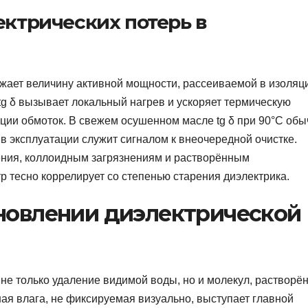
ектрических потерь в
ражает величину активной мощности, рассеиваемой в изоляц
g δ вызывает локальный нагрев и ускоряет термическую
яции обмоток. В свежем осушенном масле tg δ при 90°C обы
в эксплуатации служит сигналом к внеочередной очистке.
ления, коллоидным загрязнениям и растворённым
 тесно коррелирует со степенью старения диэлектрика.
ановлении диэлектрической
не только удаление видимой воды, но и молекул, растворё
ая влага, не фиксируемая визуально, выступает главной