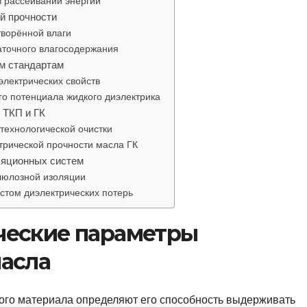
в рассеивании энергии
й прочности
ворённой влаги
аточного влагосодержания
м стандартам
лектрических свойств
о потенциала жидкого диэлектрика
 ТКП и ГК
технологической очистки
трической прочности масла ГК
ляционных систем
люлозной изоляции
стом диэлектрических потерь
ческие параметры
асла
ого материала определяют его способность выдерживать