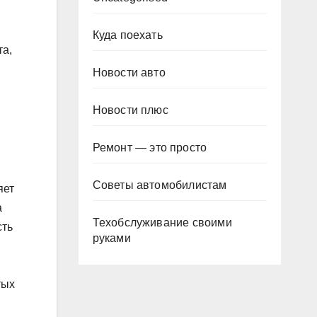
Куда поехать
та,
я
Новости авто
Новости плюс
Ремонт — это просто
Советы автомобилистам
яет
а
Техобслуживание своими
сть
руками
тых