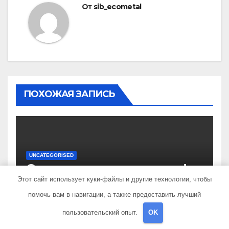
От
sib_ecometal
ПОХОЖАЯ ЗАПИСЬ
UNCATEGORISED
Сенсационное открытие!
Узнайте подробности из
Этот сайт использует куки-файлы и другие технологии, чтобы
биографии и уникальные
помочь вам в навигации, а также предоставить лучший
ФЕВ 20, 2023
SIB_ECOMETAL
достижения выдающегося
пользовательский опыт.
OK
политолога Сосновского