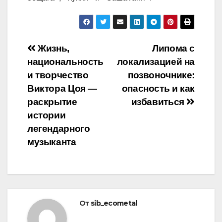
Навигация
Жизнь,
Липома с
национальность
локализацией на
по
и творчество
позвоночнике:
записям
Виктора Цоя —
опасность и как
раскрытие
избавиться
истории
легендарного
музыканта
От
sib_ecometal