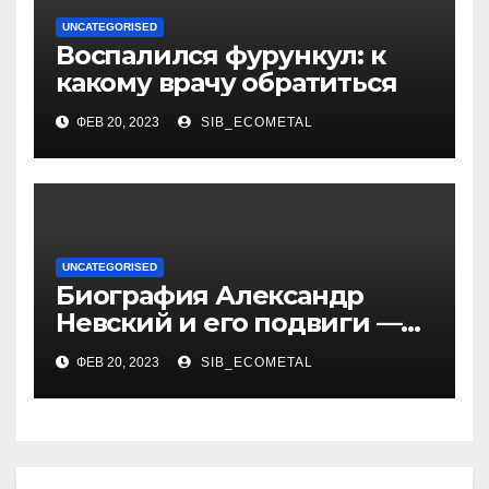
UNCATEGORISED
Воспалился фурункул: к
какому врачу обратиться
ФЕВ 20, 2023
SIB_ECOMETAL
UNCATEGORISED
Биография Александр
Невский и его подвиги —
история жизни великого
ФЕВ 20, 2023
SIB_ECOMETAL
князя, защитника Руси