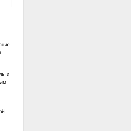
ание
н
олы и
ным
ой