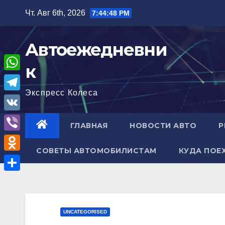
Перейти
Чт. Авг 6th, 2026
7:44:49 PM
к
содержимому
Автоежедневни
к
W
Экспресс Колеса
h
T
a
e
V
ГЛАВНАЯ
НОВОСТИ АВТО
Р
t
l
K
V
s
e
СОВЕТЫ АВТОМОБИЛИСТАМ
КУДА ПОЕ
i
A
O
g
b
p
d
r
О
e
p
n
a
т
r
o
m
п
UNCATEGORISED
k