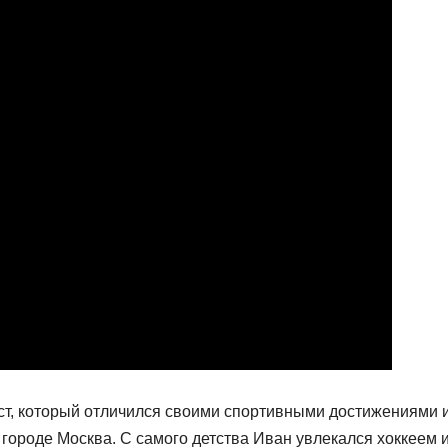
ст, который отличился своими спортивными достижениями 
 городе Москва. С самого детства Иван увлекался хоккеем 