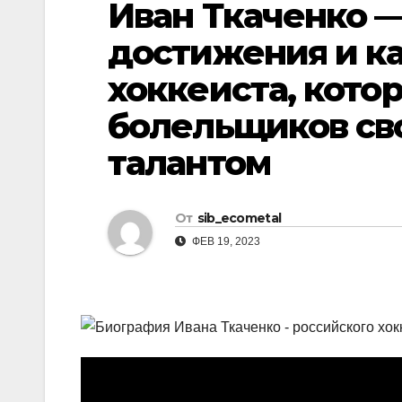
Иван Ткаченко —
р
l
а
достижения и к
a
в
хоккеиста, кото
s
и
s
болельщиков св
т
n
ь
талантом
i
k
От
sib_ecometal
i
ФЕВ 19, 2023