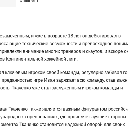
Хоккеист
езамеченным, и уже в возрасте 18 лет он дебютировал в
трясающие технические возможности и превосходное поним
в привлекли внимание многих тренеров и скаутов, и вскоре о
ов Континентальной хоккейной лиги.
стал ключевым игроком своей команды, регулярно забивая г
и преданностью игре Иван заряжает всю команду, став важ
ость, Ткаченко уже стал заслуженным игроком команды и
ван Ткаченко также является важным фигурантом российск
дународных соревнованиях, где проявляет лучшие стороны
моментах Ткаченко становится надежной опорой для своих