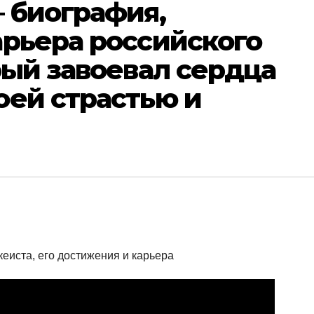
 биография,
арьера российского
рый завоевал сердца
оей страстью и