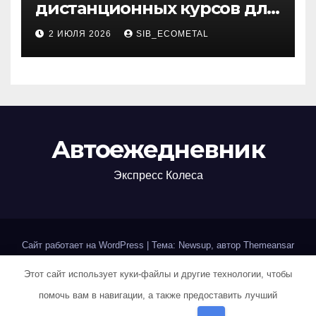
дистанционных курсов для
изучения актуальных
2 ИЮЛЯ 2026
SIB_ECOMETAL
специальностей
Автоежедневник
Экспресс Колеса
Сайт работает на WordPress
|
Тема: Newsup, автор
Themeansar
Этот сайт использует куки-файлы и другие технологии, чтобы
Home
Авторам и правообладателям
Карта сайта
помочь вам в навигации, а также предоставить лучший
Политика конфиденциальности