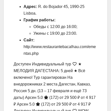
Адрес:
R. do Bojador 45, 1990-25
Lisboa.
График работы:
Обеды с 12:00 до 16:00;
Ужины с 19:00 до 23:00.
Сайт:
http://www.restaurantebacalhau.com/eme
ntas.php
Доступен Индивидуальный тур
★
МЕЛОДИЯ ДАГЕСТАНА: 5 дней ★ Всё
включено! Тур гарантирован На
внедорожниках 2 места Дагестан, Кавказ,
Россия
5 дн.
(13 – 17 февраля и ещё 73
даты)
Арсен 5.0
(172)
от 29 500 ₽
от 4 917
₽
Арсен 5.0
(172)
от 29 500 ₽
от 4 917 ₽
Доступен Индивидуальный тур
WOW,