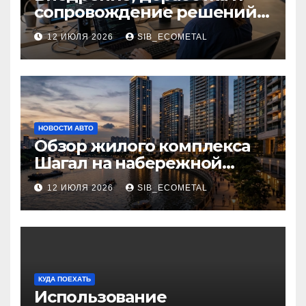
сопровождение решений
на платформе 1С
12 ИЮЛЯ 2026
SIB_ECOMETAL
НОВОСТИ АВТО
Обзор жилого комплекса
Шагал на набережной
Марка Шагала
12 ИЮЛЯ 2026
SIB_ECOMETAL
КУДА ПОЕХАТЬ
Использование