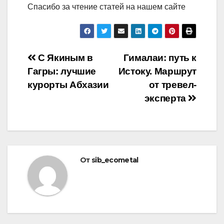
Спасибо за чтение статей на нашем сайте
Навигация
С Якиным в
Гималаи: путь к
Гагры: лучшие
Истоку. Маршрут
по
курорты Абхазии
от тревел-
записям
эксперта
От
sib_ecometal