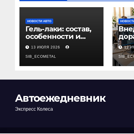
НОВОСТИ АВТО
НОВОСТ
Гель-лаки: состав,
Вне
особенности и
дор
применение в
соп
13 ИЮЛЯ 2026
12 
маникюре
реш
SIB_ECOMETAL
пла
SIB_EC
Автоежедневник
Экспресс Колеса