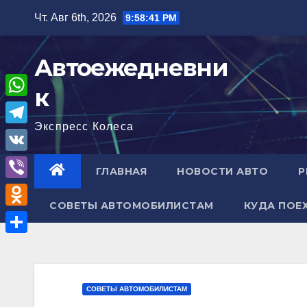
Перейти
Чт. Авг 6th, 2026
9:58:42 PM
к
содержимому
Автоежедневни
к
W
Экспресс Колеса
h
T
a
e
V
ГЛАВНАЯ
НОВОСТИ АВТО
Р
t
l
K
V
s
e
СОВЕТЫ АВТОМОБИЛИСТАМ
КУДА ПОЕ
i
A
O
g
b
p
d
r
О
e
p
n
a
т
r
o
m
п
СОВЕТЫ АВТОМОБИЛИСТАМ
k