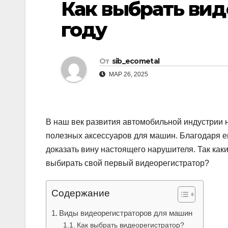
Как выбрать вид
р
l
а
году
a
в
s
и
От
sib_ecometal
s
т
МАР 26, 2025
n
ь
i
k
В наш век развития автомобильной индустрии н
i
полезных аксессуаров для машин. Благодаря е
доказать вину настоящего нарушителя. Так как
выбирать свой первый видеорегистратор?
Содержание
Виды видеорегистраторов для машин
Как выбрать видеорегистратор?