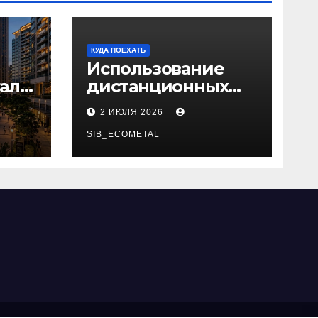
КУДА ПОЕХАТЬ
Использование
ал
дистанционных
й
курсов для
2 ИЮЛЯ 2026
изучения
актуальных
SIB_ECOMETAL
специальностей