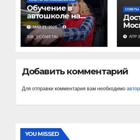
Обучение в
СОВЕТЫ
автошколе на
Дост
категорию С:
Моск
МАЙ 21, 2026
полное
выб
АПР 3
руководство
SIB_ECOMETAL
иде
Добавить комментарий
Для отправки комментария вам необходимо
автор
YOU MISSED