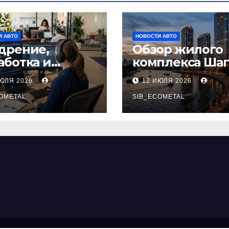
И АВТО
НОВОСТИ АВТО
дрение,
Обзор жилого
аботка и
комплекса Шаг
ровождение
на набережно
ИЮЛЯ 2026
12 ИЮЛЯ 2026
ений на
Марка Шагала
тформе 1С
OMETAL
SIB_ECOMETAL