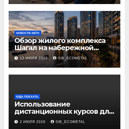
НОВОСТИ АВТО
Обзор жилого комплекса
Шагал на набережной
Марка Шагала
12 ИЮЛЯ 2026
SIB_ECOMETAL
КУДА ПОЕХАТЬ
Использование
дистанционных курсов для
изучения актуальных
2 ИЮЛЯ 2026
SIB_ECOMETAL
специальностей