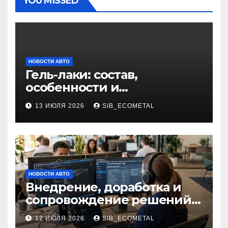
YOU MISSED
НОВОСТИ АВТО
Гель-лаки: состав,
особенности и
применение в маникюре
13 ИЮЛЯ 2026
SIB_ECOMETAL
НОВОСТИ АВТО
Внедрение, доработка и
сопровождение решений
на платформе 1С
12 ИЮЛЯ 2026
SIB_ECOMETAL