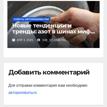
СОВЕТЫ АВТОМОБИЛИСТАМ
Новые тенденции и
тренды: азот в шинах миф
или реальность?
АПР 3, 2025
SIB_ECOMETAL
Добавить комментарий
Для отправки комментария вам необходимо
авторизоваться
.