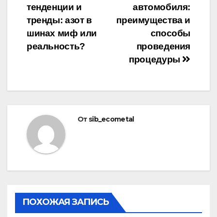
тенденции и
автомобиля:
по
тренды: азот в
преимущества и
записям
шинах миф или
способы
реальность?
проведения
процедуры
От
sib_ecometal
ПОХОЖАЯ ЗАПИСЬ