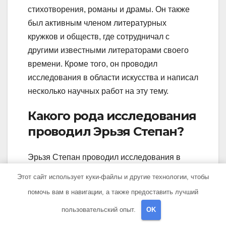
стихотворения, романы и драмы. Он также
был активным членом литературных
кружков и обществ, где сотрудничал с
другими известными литераторами своего
времени. Кроме того, он проводил
исследования в области искусства и написал
несколько научных работ на эту тему.
Какого рода исследования
проводил Эрьзя Степан?
Эрьзя Степан проводил исследования в
области искусства, в частности изучал
Этот сайт использует куки-файлы и другие технологии, чтобы
классическую литературу, театр и живопись.
помочь вам в навигации, а также предоставить лучший
Он писал научные работы, в которых
пользовательский опыт.
OK
анализировал и интерпретировал
произведения искусства, а также