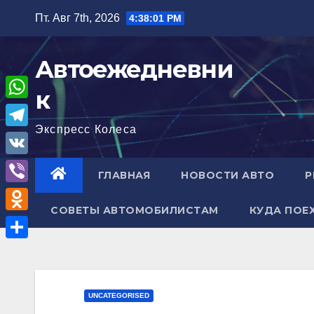
Перейти
Пт. Авг 7th, 2026
4:38:02 PM
к
содержимому
Автоежедневни
к
W
Экспресс Колеса
h
T
a
e
V
ГЛАВНАЯ
НОВОСТИ АВТО
Р
t
l
K
V
s
e
СОВЕТЫ АВТОМОБИЛИСТАМ
КУДА ПОЕ
i
A
O
g
b
p
d
r
О
e
p
n
a
т
r
o
m
п
UNCATEGORISED
k