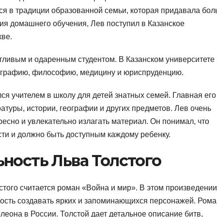
лся в традиции образованной семьи, которая придавала бо
ия домашнего обучения, Лев поступил в Казанское
кве.
тливым и одаренным студентом. В Казанском университете
географию, философию, медицину и юриспруденцию.
ся учителем в школу для детей знатных семей. Главная его
атуры, истории, географии и других предметов. Лев очень
ресно и увлекательно излагать материал. Он понимал, что
сти и должно быть доступным каждому ребенку.
ность Льва Толстого
стого считается роман «Война и мир». В этом произведении
ость создавать ярких и запоминающихся персонажей. Рома
еона в России. Толстой дает детальное описание битв,