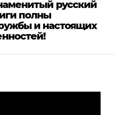
знаменитый русский
ниги полны
ружбы и настоящих
енностей!