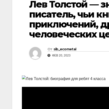
Лев Толстой — 
р
l
а
писатель, чьи к
a
в
приключений, д
s
и
s
человеческих ц
т
n
ь
i
От
sib_ecometal
k
ФЕВ 20, 2023
i