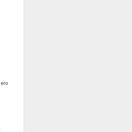
 его
С