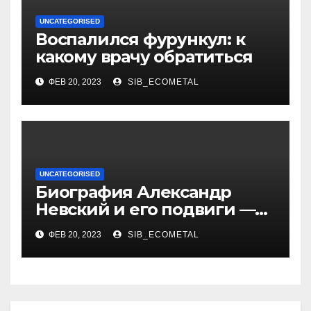
UNCATEGORISED
Воспалился фурункул: к
какому врачу обратиться
ФЕВ 20, 2023
SIB_ECOMETAL
UNCATEGORISED
Биография Александр
Невский и его подвиги —
история жизни великого
ФЕВ 20, 2023
SIB_ECOMETAL
князя, защитника Руси