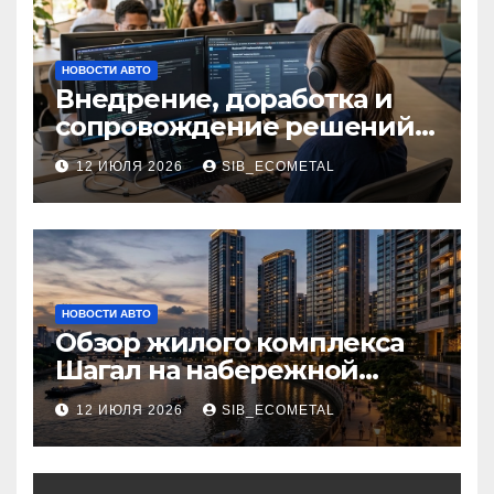
НОВОСТИ АВТО
Внедрение, доработка и
сопровождение решений
на платформе 1С
12 ИЮЛЯ 2026
SIB_ECOMETAL
НОВОСТИ АВТО
Обзор жилого комплекса
Шагал на набережной
Марка Шагала
12 ИЮЛЯ 2026
SIB_ECOMETAL