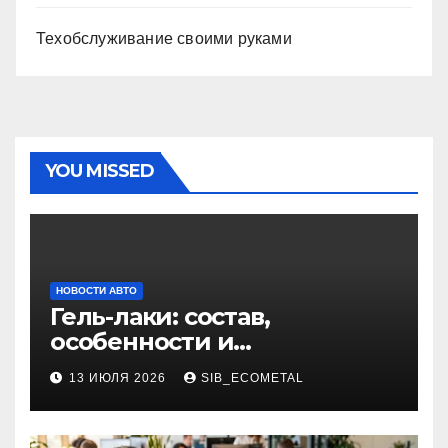
Техобслуживание своими руками
YOU MISSED
НОВОСТИ АВТО
Гель-лаки: состав,
особенности и
применение в маникюре
13 ИЮЛЯ 2026
SIB_ECOMETAL