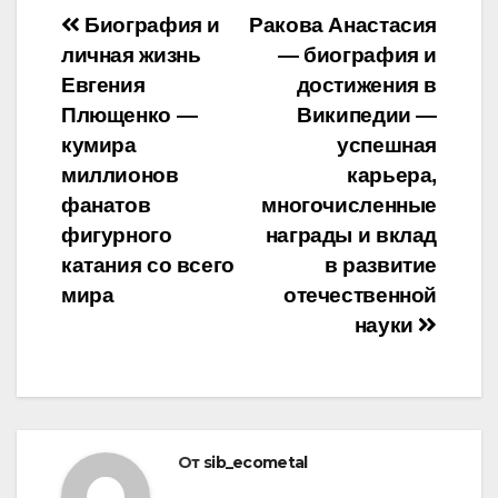
Навигация
Биография и
Ракова Анастасия
личная жизнь
— биография и
по
Евгения
достижения в
записям
Плющенко —
Википедии —
кумира
успешная
миллионов
карьера,
фанатов
многочисленные
фигурного
награды и вклад
катания со всего
в развитие
мира
отечественной
науки
От
sib_ecometal