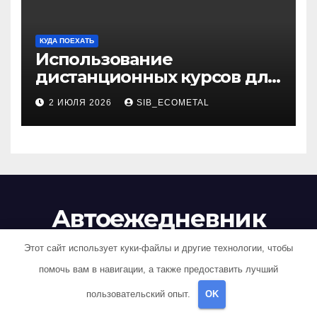
КУДА ПОЕХАТЬ
Использование
дистанционных курсов для
изучения актуальных
2 ИЮЛЯ 2026
SIB_ECOMETAL
специальностей
Автоежедневник
Экспресс Колеса
Этот сайт использует куки-файлы и другие технологии, чтобы
помочь вам в навигации, а также предоставить лучший
пользовательский опыт.
OK
Сайт работает на WordPress
|
Тема: Newsup, автор
Themeansar