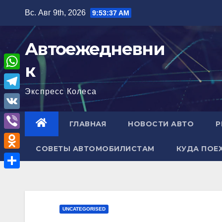
Перейти
Вс. Авг 9th, 2026
9:53:38 AM
к
содержимому
Автоежедневни
к
W
Экспресс Колеса
h
T
a
e
V
ГЛАВНАЯ
НОВОСТИ АВТО
Р
t
l
K
V
s
e
СОВЕТЫ АВТОМОБИЛИСТАМ
КУДА ПОЕ
i
A
O
g
b
p
d
r
О
e
p
n
a
т
r
o
m
п
UNCATEGORISED
k