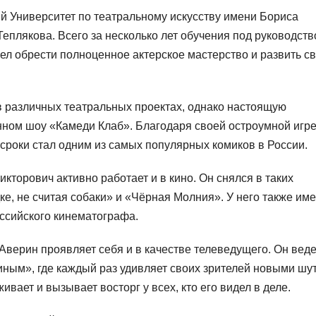
й Университет по театральному искусству имени Бориса
Теплякова. Всего за несколько лет обучения под руководст
л обрести полноценное актерское мастерство и развить с
в различных театральных проектах, однако настоящую
нном шоу «Камеди Клаб». Благодаря своей остроумной игре
роки стал одним из самых популярных комиков в России.
кторович активно работает и в кино. Он снялся в таких
ке, не считая собаки» и «Чёрная Молния». У него также им
оссийского кинематографа.
Аверин проявляет себя и в качестве телеведущего. Он веде
ным», где каждый раз удивляет своих зрителей новыми шу
вает и вызывает восторг у всех, кто его видел в деле.