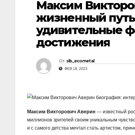
Максим Викторо
р
l
а
жизненный путь,
a
в
удивительные ф
s
и
s
достижения
т
n
ь
i
От
sib_ecometal
k
ФЕВ 18, 2023
i
Максим Викторович Аверин
— известный росс
миллионов зрителей своим уникальным чувство
и с самого детства мечтал стать артистом, при