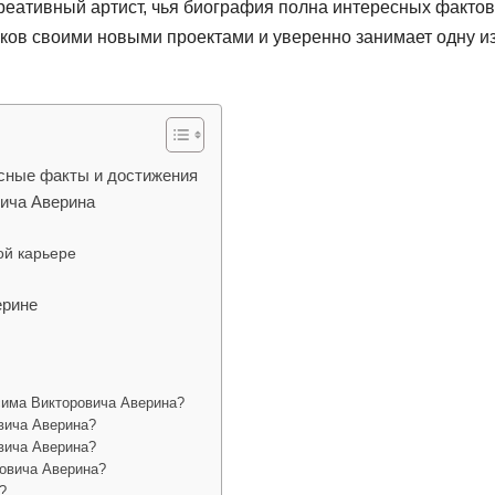
еативный артист, чья биография полна интересных фактов
ков своими новыми проектами и уверенно занимает одну и
есные факты и достижения
вича Аверина
ой карьере
ерине
сима Викторовича Аверина?
вича Аверина?
вича Аверина?
овича Аверина?
?