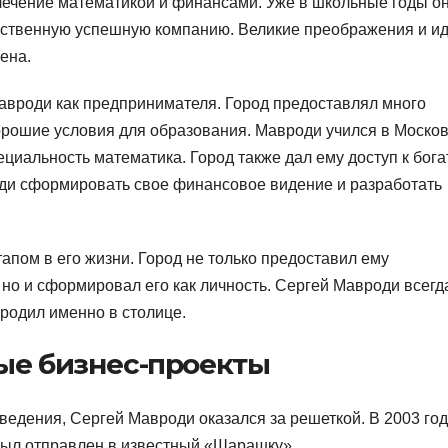
лечение математикой и финансами. Уже в школьные годы о
обственную успешную компанию. Великие преображения и и
ена.
авроди как предпринимателя. Город предоставлял много
хорошие условия для образования. Мавроди учился в Моско
циальность математика. Город также дал ему доступ к бога
ди сформировать свое финансовое видение и разработать
пом в его жизни. Город не только предоставил ему
но и сформировал его как личность. Сергей Мавроди всегд
 родил именно в столице.
ые бизнес-проекты
ведения, Сергей Мавроди оказался за решеткой. В 2003 год
был отправлен в известный «Шарашку».