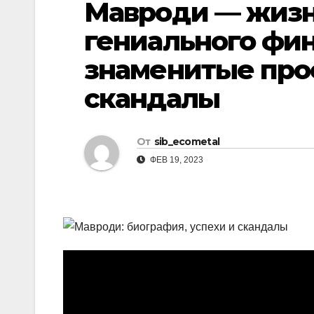
Мавроди — жизн
р
l
а
гениального фин
a
в
знаменитые про
s
и
s
скандалы
т
n
ь
i
От
sib_ecometal
k
ФЕВ 19, 2023
i