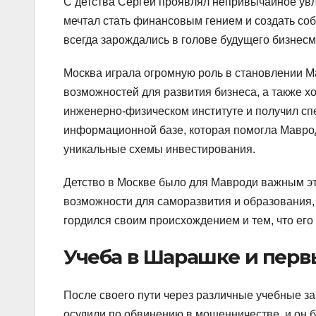
С детства Сергей проявлял непривычайное ув
мечтал стать финансовым гением и создать с
всегда зарождались в голове будущего бизнесм
Москва играла огромную роль в становлении М
возможностей для развития бизнеса, а также 
инженерно-физическом институте и получил спе
информационной базе, которая помогла Мавро
уникальные схемы инвестирования.
Детство в Москве было для Мавроди важным эта
возможности для саморазвития и образования, 
гордился своим происхождением и тем, что его
Учеба в Шарашке и перв
После своего пути через различные учебные за
осудили по обвинению в мошенничестве, и он 