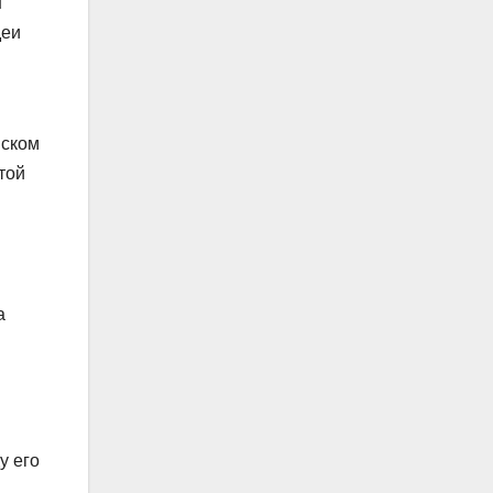
н
деи
вском
той
а
у его