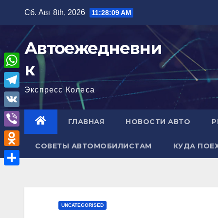
Перейти
Сб. Авг 8th, 2026
11:28:10 AM
к
содержимому
Автоежедневни
к
W
Экспресс Колеса
h
T
a
e
V
ГЛАВНАЯ
НОВОСТИ АВТО
Р
t
l
K
V
s
e
СОВЕТЫ АВТОМОБИЛИСТАМ
КУДА ПОЕ
i
A
O
g
b
p
d
r
О
e
p
n
a
т
r
o
m
п
UNCATEGORISED
k