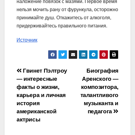
наложение повязок с мазями. Первое время
нельзя мочить рану от фурункула, осторожно
принимайте душ. Откажитесь от алкоголя,
придерживайтесь правильного питания.
Источник
Навигация
Гвинет Пэлтроу
Биография
— интересные
Аренского —
по
факты о жизни,
композитора,
записям
карьера и личная
талантливого
история
музыканта и
американской
педагога
актрисы