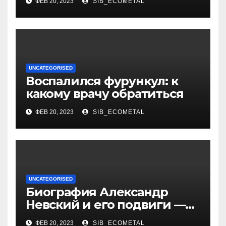
ФЕВ 20, 2023
SIB_ECOMETAL
достижения выдающегося
политолога Сосновского
Александра
UNCATEGORISED
Воспалился фурункул: к
какому врачу обратиться
ФЕВ 20, 2023
SIB_ECOMETAL
UNCATEGORISED
Биография Александр
Невский и его подвиги —
история жизни великого
ФЕВ 20, 2023
SIB_ECOMETAL