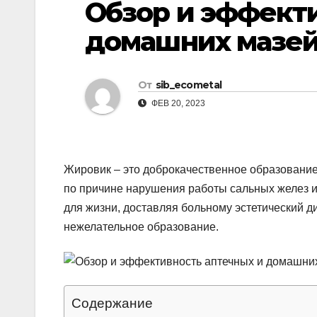
Обзор и эффект
р
l
а
домашних мазей
a
в
s
и
От
sib_ecometal
s
т
ФЕВ 20, 2023
n
ь
i
k
Жировик – это доброкачественное образование
i
по причине нарушения работы сальных желез и 
для жизни, доставляя больному эстетический д
нежелательное образование.
Содержание