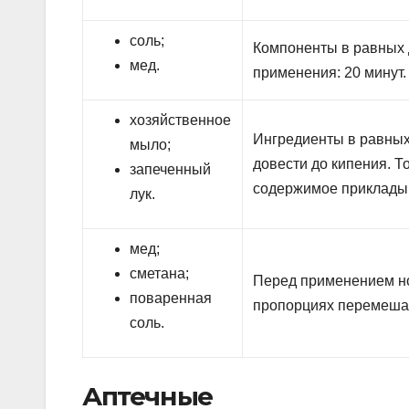
соль;
Компоненты в равных 
мед.
применения: 20 минут.
хозяйственное
Ингредиенты в равных
мыло;
довести до кипения. Т
запеченный
содержимое прикладыв
лук.
мед;
сметана;
Перед применением но
поваренная
пропорциях перемешать
соль.
Аптечные