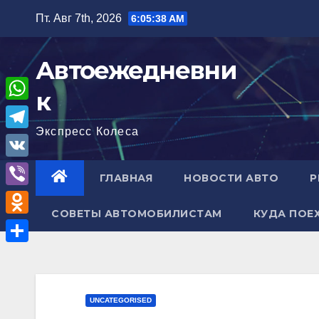
Перейти
Пт. Авг 7th, 2026
6:05:39 AM
к
содержимому
Автоежедневни
к
W
Экспресс Колеса
h
T
a
e
V
ГЛАВНАЯ
НОВОСТИ АВТО
Р
t
l
K
V
s
e
СОВЕТЫ АВТОМОБИЛИСТАМ
КУДА ПОЕ
i
A
O
g
b
p
d
r
О
e
p
n
a
т
r
o
m
п
UNCATEGORISED
k