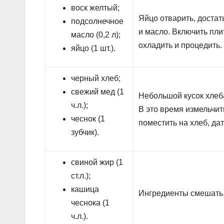
воск желтый;
Яйцо отварить, достат
подсолнечное
и масло. Включить пли
масло (0,2 л);
охладить и процедить.
яйцо (1 шт.).
черный хлеб;
свежий мед (1
Небольшой кусок хлеб
ч.л.);
В это время измельчи
чеснок (1
поместить на хлеб, да
зубчик).
свиной жир (1
ст.л.);
кашица
Ингредиенты смешать
чеснока (1
ч.л.).