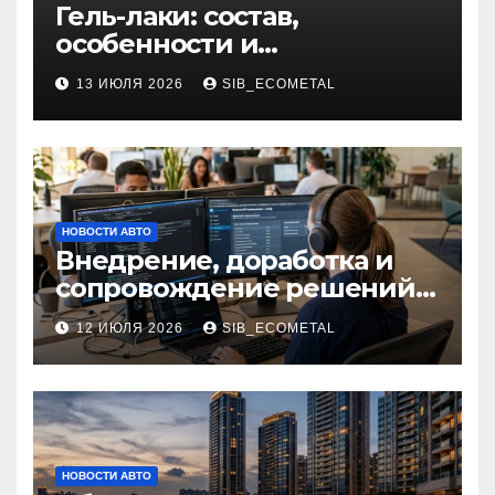
Гель-лаки: состав,
особенности и
применение в маникюре
13 ИЮЛЯ 2026
SIB_ECOMETAL
НОВОСТИ АВТО
Внедрение, доработка и
сопровождение решений
на платформе 1С
12 ИЮЛЯ 2026
SIB_ECOMETAL
НОВОСТИ АВТО