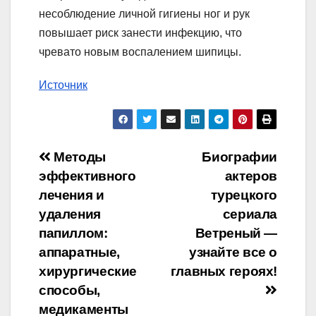
несоблюдение личной гигиены ног и рук
повышает риск занести инфекцию, что
чревато новым воспалением шипицы.
Источник
Навигация
Методы
Биографии
эффективного
актеров
по
лечения и
турецкого
записям
удаления
сериала
папиллом:
Ветреный —
аппаратные,
узнайте все о
хирургические
главных героях!
способы,
медикаменты