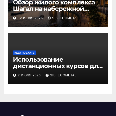
Обзор жилого комплекса
Шагал на набережной
Марка Шагала
12 ИЮЛЯ 2026
SIB_ECOMETAL
КУДА ПОЕХАТЬ
Использование
дистанционных курсов для
изучения актуальных
2 ИЮЛЯ 2026
SIB_ECOMETAL
специальностей