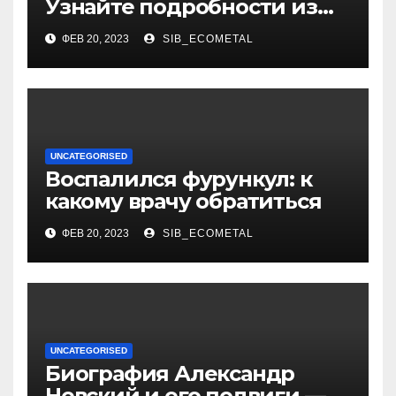
Узнайте подробности из
биографии и уникальные
ФЕВ 20, 2023
SIB_ECOMETAL
достижения выдающегося
политолога Сосновского
Александра
UNCATEGORISED
Воспалился фурункул: к
какому врачу обратиться
ФЕВ 20, 2023
SIB_ECOMETAL
UNCATEGORISED
Биография Александр
Невский и его подвиги —