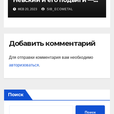
история жизни великого
ФЕВ 20, 2023
SIB_ECOMETAL
князя, защитника Руси
Добавить комментарий
Для отправки комментария вам необходимо
авторизоваться
.
Поиск
Поиск