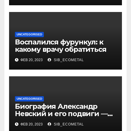
политолога Сосновского
Александра
UNCATEGORISED
Воспалился фурункул: к
какому врачу обратиться
ФЕВ 20, 2023
SIB_ECOMETAL
UNCATEGORISED
Биография Александр
Невский и его подвиги —
история жизни великого
ФЕВ 20, 2023
SIB_ECOMETAL
князя, защитника Руси