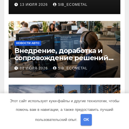
применение в маникюре
13 ИЮЛЯ 2026
SIB_ECOMETAL
НОВОСТИ АВТО
Внедрение, доработка и
сопровождение решений
на платформе 1С
12 ИЮЛЯ 2026
SIB_ECOMETAL
Этот сайт использует куки-файлы и другие технологии, чтобы
НОВОСТИ АВТО
помочь вам в навигации, а также предоставить лучший
Обзор жилого комплекса
Шагал на набережной
пользовательский опыт.
OK
Марка Шагала