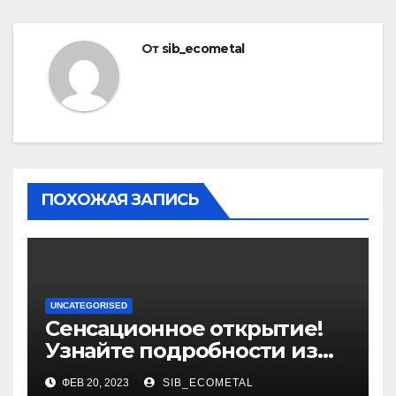
От
sib_ecometal
ПОХОЖАЯ ЗАПИСЬ
UNCATEGORISED
Сенсационное открытие!
Узнайте подробности из
биографии и уникальные
ФЕВ 20, 2023
SIB_ECOMETAL
достижения выдающегося