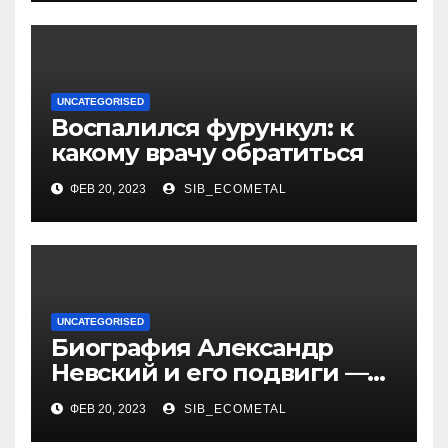
политолога Сосновского
Александра
UNCATEGORISED
Воспалился фурункул: к
какому врачу обратиться
ФЕВ 20, 2023
SIB_ECOMETAL
UNCATEGORISED
Биография Александр
Невский и его подвиги —
история жизни великого
ФЕВ 20, 2023
SIB_ECOMETAL
князя, защитника Руси