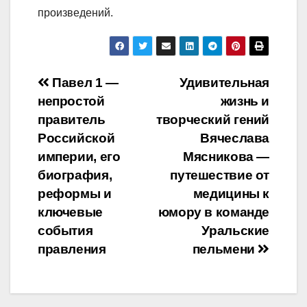
произведений.
Навигация
Павел 1 —
Удивительная
непростой
жизнь и
по
правитель
творческий гений
записям
Российской
Вячеслава
империи, его
Мясникова —
биография,
путешествие от
реформы и
медицины к
ключевые
юмору в команде
события
Уральские
правления
пельмени