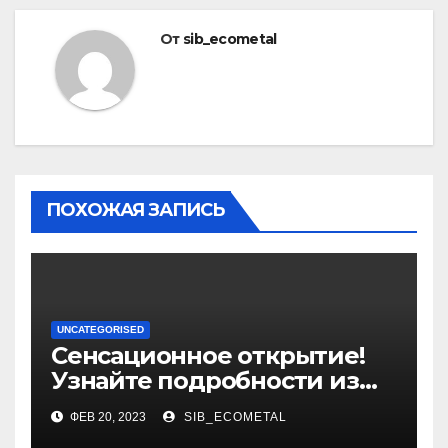
От
sib_ecometal
ПОХОЖАЯ ЗАПИСЬ
UNCATEGORISED
Сенсационное открытие!
Узнайте подробности из
биографии и уникальные
ФЕВ 20, 2023
SIB_ECOMETAL
достижения выдающегося