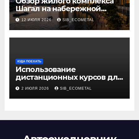
Обзор жилого комплекса
Шагал на набережной
Марка Шагала
12 ИЮЛЯ 2026
SIB_ECOMETAL
КУДА ПОЕХАТЬ
Использование
дистанционных курсов для
изучения актуальных
2 ИЮЛЯ 2026
SIB_ECOMETAL
специальностей