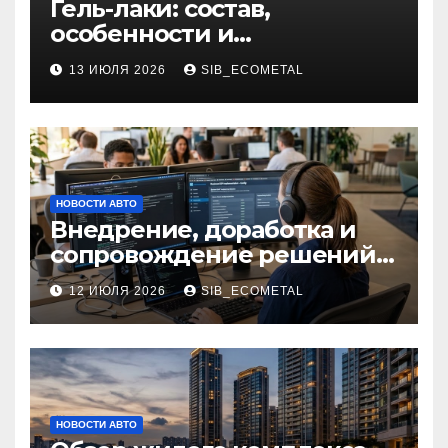
Гель-лаки: состав,
особенности и
применение в маникюре
13 ИЮЛЯ 2026
SIB_ECOMETAL
НОВОСТИ АВТО
Внедрение, доработка и
сопровождение решений
на платформе 1С
12 ИЮЛЯ 2026
SIB_ECOMETAL
НОВОСТИ АВТО