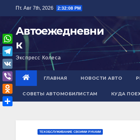
Перейти
Пт. Авг 7th, 2026
2:32:09 PM
к
содержимому
Автоежедневни
к
W
Экспресс Колеса
h
T
a
e
V
ГЛАВНАЯ
НОВОСТИ АВТО
Р
t
l
K
V
s
e
СОВЕТЫ АВТОМОБИЛИСТАМ
КУДА ПОЕ
i
A
O
g
b
p
d
r
О
e
p
n
a
т
r
o
m
п
ТЕХОБСЛУЖИВАНИЕ СВОИМИ РУКАМИ
k