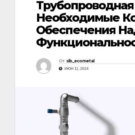
Трубопроводная 
р
l
а
Необходимые К
a
в
Обеспечения На
s
и
s
Функциональнос
т
n
ь
i
От
sib_ecometal
k
ИЮН 11, 2024
i