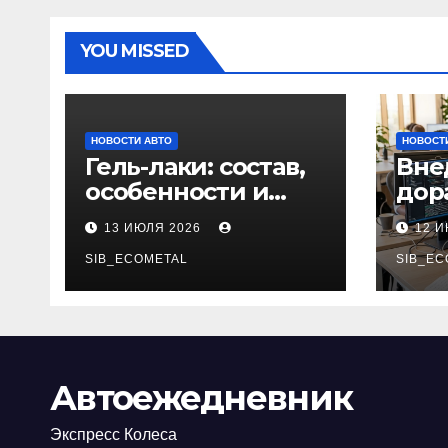
YOU MISSED
НОВОСТИ АВТО
НОВОСТ
Гель-лаки: состав,
Вне
особенности и
дор
применение в
соп
13 ИЮЛЯ 2026
12 
маникюре
реш
SIB_ECOMETAL
пла
SIB_EC
Автоежедневник
Экспресс Колеса