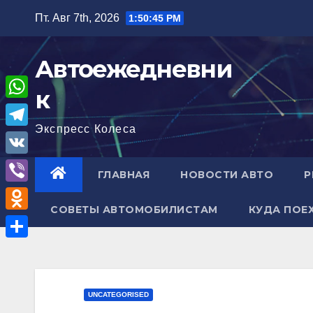
Перейти
Пт. Авг 7th, 2026
1:50:46 PM
к
содержимому
Автоежедневни
к
W
Экспресс Колеса
h
T
a
e
V
ГЛАВНАЯ
НОВОСТИ АВТО
Р
t
l
K
V
s
e
СОВЕТЫ АВТОМОБИЛИСТАМ
КУДА ПОЕ
i
A
O
g
b
p
d
r
О
e
p
n
a
т
r
o
m
п
UNCATEGORISED
k