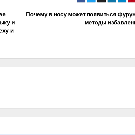
ее
Почему в носу может появиться фурун
ыку и
методы избавле
еху и