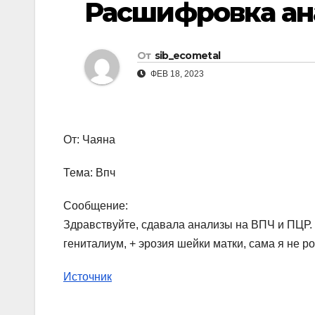
Расшифровка ан
р
l
а
a
в
От
sib_ecometal
s
и
ФЕВ 18, 2023
s
т
n
ь
i
От: Чаяна
k
Тема: Впч
i
Сообщение:
Здравствуйте, сдавала анализы на ВПЧ и ПЦР. 
гениталиум, + эрозия шейки матки, сама я не 
Источник