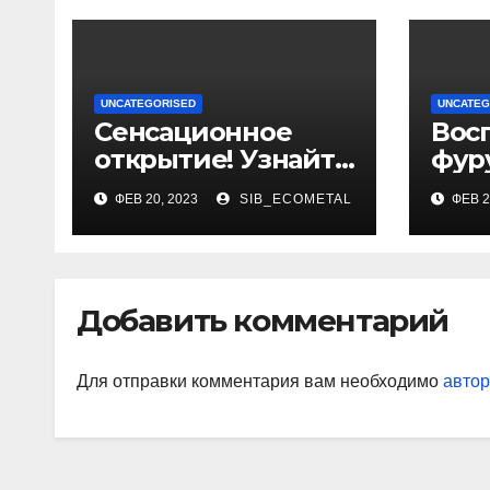
UNCATEGORISED
UNCATEG
Сенсационное
Вос
открытие! Узнайте
фуру
подробности из
как
ФЕВ 20, 2023
SIB_ECOMETAL
ФЕВ 2
биографии и
обр
уникальные
достижения
выдающегося
Добавить комментарий
политолога
Сосновского
Александра
Для отправки комментария вам необходимо
автор