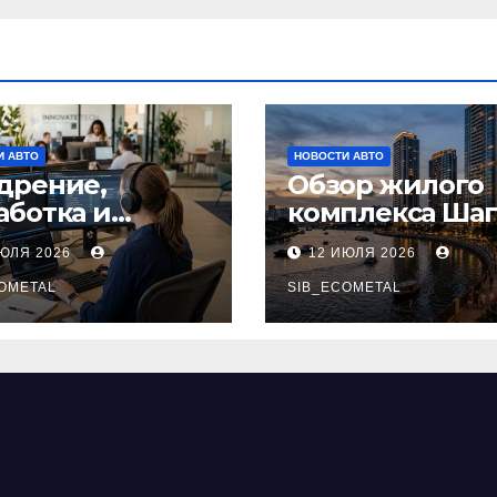
И АВТО
НОВОСТИ АВТО
дрение,
Обзор жилого
аботка и
комплекса Шаг
ровождение
на набережно
ИЮЛЯ 2026
12 ИЮЛЯ 2026
ений на
Марка Шагала
тформе 1С
OMETAL
SIB_ECOMETAL