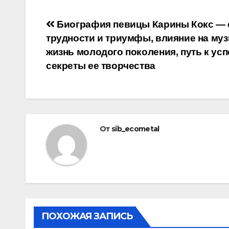
Навигация
Биография певицы Карины Кокс — 
трудности и триумфы, влияние на муз
по
жизнь молодого поколения, путь к усп
записям
секреты ее творчества
От
sib_ecometal
ПОХОЖАЯ ЗАПИСЬ