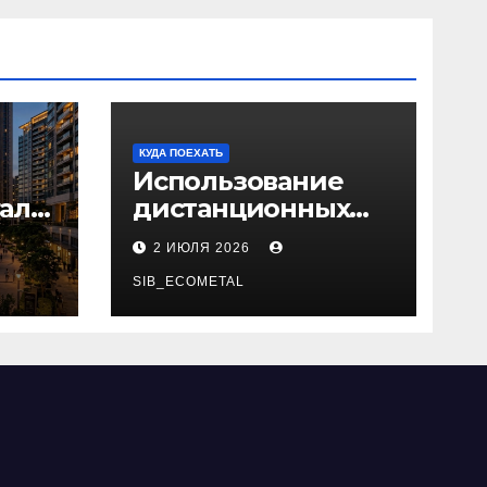
КУДА ПОЕХАТЬ
Использование
ал
дистанционных
й
курсов для
2 ИЮЛЯ 2026
изучения
актуальных
SIB_ECOMETAL
специальностей