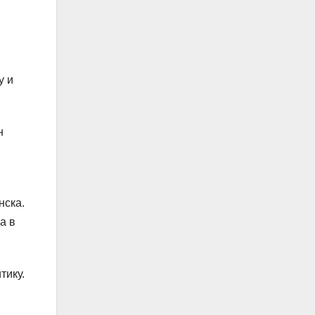
у и
н
нска.
а в
тику.