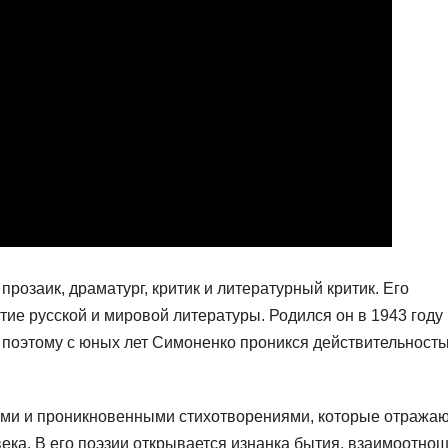
розаик, драматург, критик и литературный критик. Его
тие русской и мировой литературы. Родился он в 1943 году
, поэтому с юных лет Симоненко проникся действительност
ими и проникновенными стихотворениями, которые отража
ка. В его поэзии открывается изнанка бытия, взаимоотно