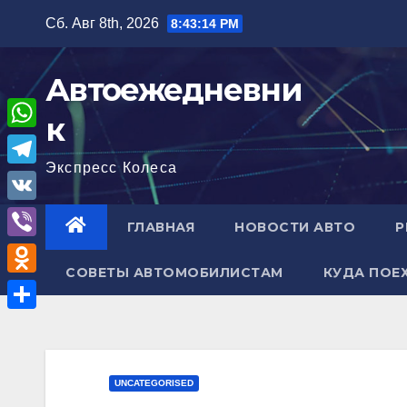
Перейти
Сб. Авг 8th, 2026
8:43:15 PM
к
содержимому
Автоежедневни
к
W
Экспресс Колеса
h
T
a
e
V
ГЛАВНАЯ
НОВОСТИ АВТО
Р
t
l
K
V
s
e
СОВЕТЫ АВТОМОБИЛИСТАМ
КУДА ПОЕ
i
A
O
g
b
p
d
r
О
e
p
n
a
т
r
o
m
п
UNCATEGORISED
k