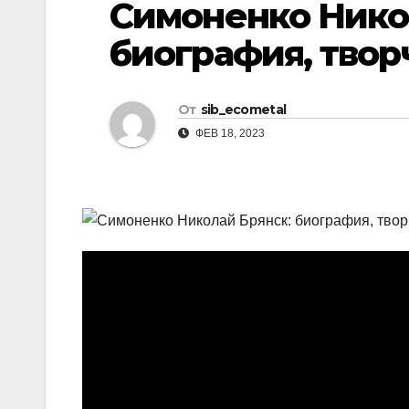
Симоненко Нико
р
l
а
биография, твор
a
в
s
и
От
sib_ecometal
s
т
ФЕВ 18, 2023
n
ь
i
k
i