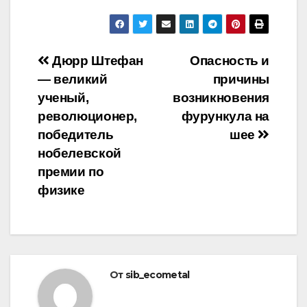
Навигация
Дюрр Штефан
Опасность и
— великий
причины
по
ученый,
возникновения
записям
революционер,
фурункула на
победитель
шее
нобелевской
премии по
физике
От
sib_ecometal