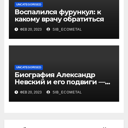
UNCATEGORISED
Воспалился фурункул: к
какому врачу обратиться
ФЕВ 20, 2023
SIB_ECOMETAL
UNCATEGORISED
Биография Александр
Невский и его подвиги —
история жизни великого
ФЕВ 20, 2023
SIB_ECOMETAL
князя, защитника Руси