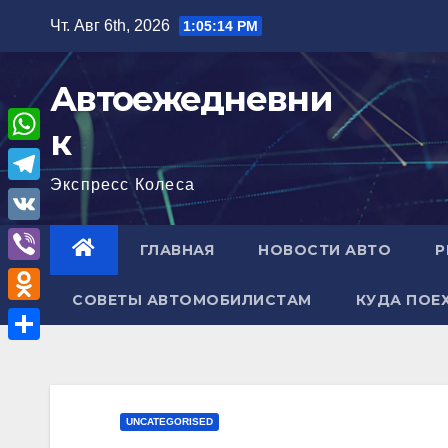
Перейти
Чт. Авг 6th, 2026
1:05:15 PM
к
содержимому
Автоежедневни
к
W
Экспресс Колеса
h
T
a
e
V
ГЛАВНАЯ
НОВОСТИ АВТО
Р
t
l
K
V
s
e
СОВЕТЫ АВТОМОБИЛИСТАМ
КУДА ПОЕ
i
A
O
g
b
p
d
r
О
e
p
n
a
т
r
o
m
п
UNCATEGORISED
k