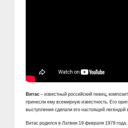
Витас
– известный российский певец, компози
принесли ему всемирную известность. Его ори
выступления сделали его настоящей легендой 
Витас родился в Латвии 19 февраля 1979 года.