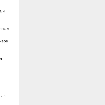
а и
енным
живое
ют
й в