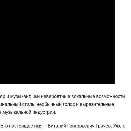
тор и музыкант, чьи невероятные вокальные возможности
гинальный стиль, необычный голос и выразительные
в музыкальной индустрии.
 Его настоящее имя – Виталий Григорьевич Грачев. Уже с