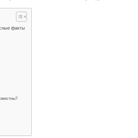
есные факты
известны?