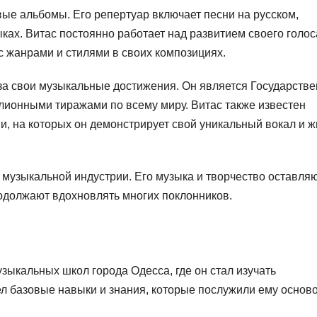
овые альбомы. Его репертуар включает песни на русском,
ыках. Витас постоянно работает над развитием своего голос
с жанрами и стилями в своих композициях.
за свои музыкальные достижения. Он является Государств
лионными тиражами по всему миру. Витас также известен
 на которых он демонстрирует свой уникальный вокал и 
 музыкальной индустрии. Его музыка и творчество оставля
родолжают вдохновлять многих поклонников.
узыкальных школ города Одесса, где он стал изучать
ел базовые навыки и знания, которые послужили ему осново