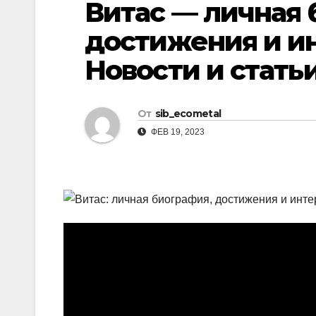
Витас — личная 
р
l
а
достижения и и
a
в
Новости и стать
s
и
s
т
n
От
sib_ecometal
ь
i
ФЕВ 19, 2023
k
i