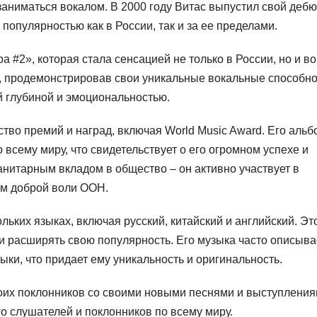
 заниматься вокалом. В 2000 году Витас выпустил свой деб
опулярностью как в России, так и за ее пределами.
 #2», которая стала сенсацией не только в России, но и во
х, продемонстрировав свои уникальные вокальные способно
 глубиной и эмоциональностью.
тво премий и наград, включая World Music Award. Его аль
всему миру, что свидетельствует о его огромном успехе и
анитарным вкладом в общество – он активно участвует в
ом доброй воли ООН.
ольких языках, включая русский, китайский и английский. Эт
и расширять свою популярность. Его музыка часто описыва
ыки, что придает ему уникальность и оригинальность.
оих поклонников со своими новыми песнями и выступления
го слушателей и поклонников по всему миру.