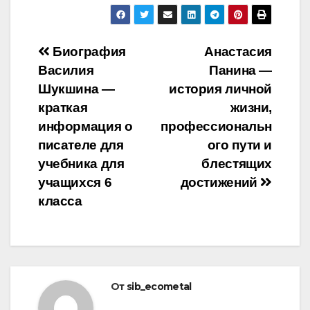
Навигация
Биография
Анастасия
Василия
Панина —
по
Шукшина —
история личной
записям
краткая
жизни,
информация о
профессиональн
писателе для
ого пути и
учебника для
блестящих
учащихся 6
достижений
класса
От
sib_ecometal