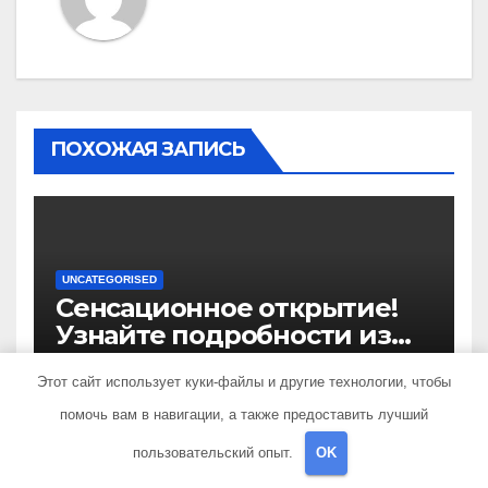
ПОХОЖАЯ ЗАПИСЬ
UNCATEGORISED
Сенсационное открытие!
Узнайте подробности из
биографии и уникальные
ФЕВ 20, 2023
SIB_ECOMETAL
Этот сайт использует куки-файлы и другие технологии, чтобы
достижения выдающегося
политолога Сосновского
помочь вам в навигации, а также предоставить лучший
Александра
пользовательский опыт.
OK