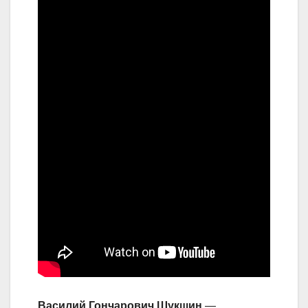
Василий Гончарович Шукшин
—