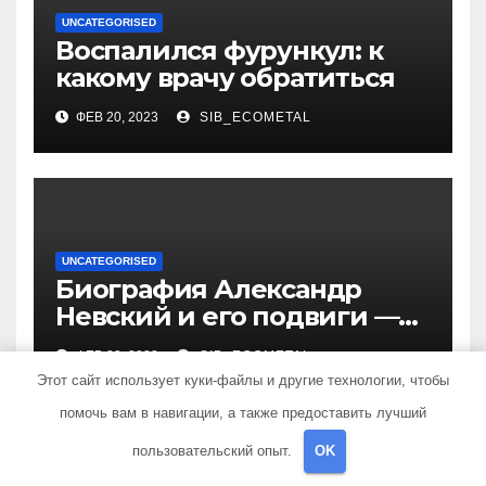
UNCATEGORISED
Воспалился фурункул: к
какому врачу обратиться
ФЕВ 20, 2023
SIB_ECOMETAL
UNCATEGORISED
Биография Александр
Невский и его подвиги —
история жизни великого
ФЕВ 20, 2023
SIB_ECOMETAL
князя, защитника Руси
Этот сайт использует куки-файлы и другие технологии, чтобы
помочь вам в навигации, а также предоставить лучший
пользовательский опыт.
OK