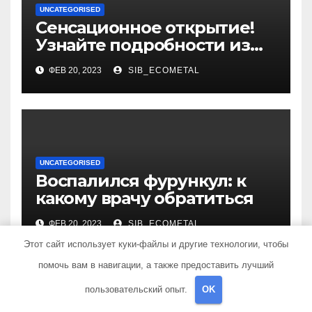
UNCATEGORISED
Сенсационное открытие!
Узнайте подробности из
биографии и уникальные
ФЕВ 20, 2023
SIB_ECOMETAL
достижения выдающегося
политолога Сосновского
Александра
UNCATEGORISED
Воспалился фурункул: к
какому врачу обратиться
ФЕВ 20, 2023
SIB_ECOMETAL
Этот сайт использует куки-файлы и другие технологии, чтобы
помочь вам в навигации, а также предоставить лучший
пользовательский опыт.
OK