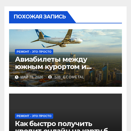
ПОХОЖАЯ ЗАПИСЬ
РЕМОНТ - ЭТО ПРОСТО
Авиабилеты между
южным курортом и
северным мегаполисом:
МАЙ 28, 2026
SIB_ECOMETAL
расписание и варианты
перелетов
РЕМОНТ - ЭТО ПРОСТО
Как быстро получить
кредит онлайн на карту без