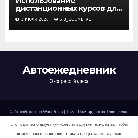
Использование
дистанционных курсов для
изучения актуальных
2 ИЮЛЯ 2026
SIB_ECOMETAL
специальностей
Автоежедневник
Экспресс Колеса
Сайт работает на WordPress
|
Тема: Newsup, автор
Themeansar
Этот сайт использует куки-файлы и другие технологии, чтобы
Home
Авторам и правообладателям
Карта сайта
помочь вам в навигации, а также предоставить лучший