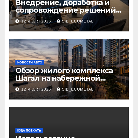
Внедрение, доработка и
сопровождение решений
на платформе 1С
12 ИЮЛЯ 2026
SIB_ECOMETAL
НОВОСТИ АВТО
Обзор жилого комплекса
Шагал на набережной
Марка Шагала
12 ИЮЛЯ 2026
SIB_ECOMETAL
КУДА ПОЕХАТЬ