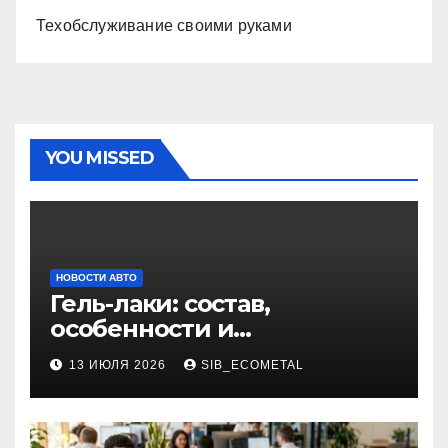
Техобслуживание своими руками
YOU MISSED
НОВОСТИ АВТО
Гель-лаки: состав,
особенности и
применение в маникюре
13 ИЮЛЯ 2026
SIB_ECOMETAL