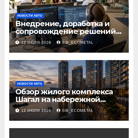
НОВОСТИ АВТО
Внедрение, доработка и
сопровождение решений
на платформе 1С
12 ИЮЛЯ 2026
SIB_ECOMETAL
НОВОСТИ АВТО
Обзор жилого комплекса
Шагал на набережной
Марка Шагала
12 ИЮЛЯ 2026
SIB_ECOMETAL