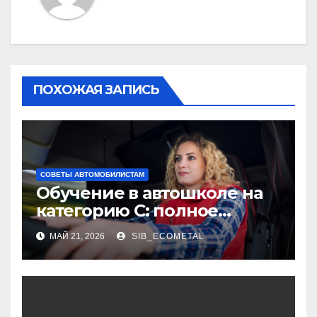
ПОХОЖАЯ ЗАПИСЬ
СОВЕТЫ АВТОМОБИЛИСТАМ
Обучение в автошколе на
категорию С: полное
руководство
МАЙ 21, 2026
SIB_ECOMETAL