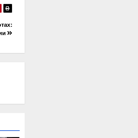
тах:
мии