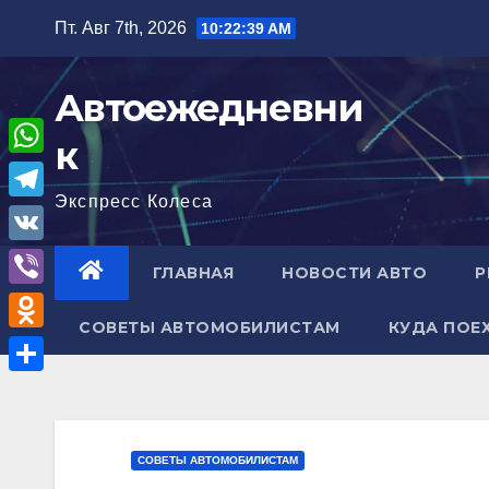
Перейти
Пт. Авг 7th, 2026
10:22:40 AM
к
содержимому
Автоежедневни
к
W
Экспресс Колеса
h
T
a
e
V
ГЛАВНАЯ
НОВОСТИ АВТО
Р
t
l
K
V
s
e
СОВЕТЫ АВТОМОБИЛИСТАМ
КУДА ПОЕ
i
A
O
g
b
p
d
r
О
e
p
n
a
т
r
o
m
п
СОВЕТЫ АВТОМОБИЛИСТАМ
k