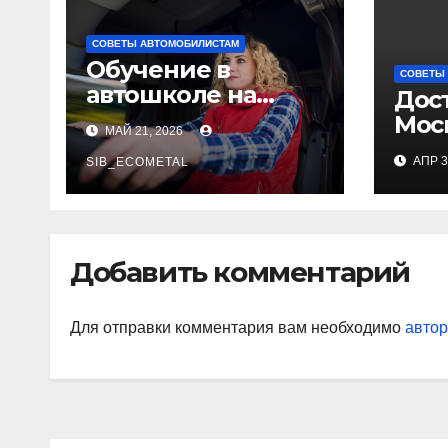
СОВЕТЫ АВТОМОБИЛИСТАМ
Обучение в
СОВЕТЫ
автошколе на
Дост
категорию С:
Моск
МАЙ 21, 2026
полное
выб
АПР 3
руководство
SIB_ECOMETAL
иде
Добавить комментарий
Для отправки комментария вам необходимо
автор